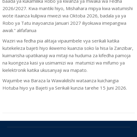
baada ya kukamilika Robo ya kwanza ya mwaka wa Fedha
2026/2027. Kwa mantiki hiyo, Mishahara mipya kwa watumishi
wote itaanza kulipwa mwezi wa Oktoba 2026, badala ya ya
Robo ya Tatu inayoanzia Januari 2027 iliyokuwa imepangwa
awali." alifafanua
Waziri wa fedha pia alitaja vipaumbele vya serikali katika
kutekeleza bajeti hiyo ikiwemo kuanzia soko la hisa la Zanzibar,
kuimarisha upatikanaji wa mitaji na huduma za kifedha pamoja
na kuongeza kasi ya usimamizi wa matumizi wa mifumo ya
kielektronik katika ukusanyaji wa mapato.
Wajumbe wa Baraza la Wawakilishi wataanza kuichangia
Hotuba hiyo ya Bajeti ya Serikali kunzia tarehe 15 Juni 2026.