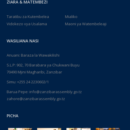
ZIARA & MATEMBEZI
Taratibu za Kutembelea
Mialiko
Vidokezo vya Usalama
Maoni ya Watembeleaji
WASILIANA NASI
Anuani: Baraza la Wawakilishi
S.L.P: 902, 70 Barabara ya Chukwani Buyu
70490 Mjini Magharibi, Zanzibar
Simu: +255 24 2230602/1
Barua Pepe: info@zanzibarassembly.go.tz
zahore@zanzibarassembly.go.tz
PICHA