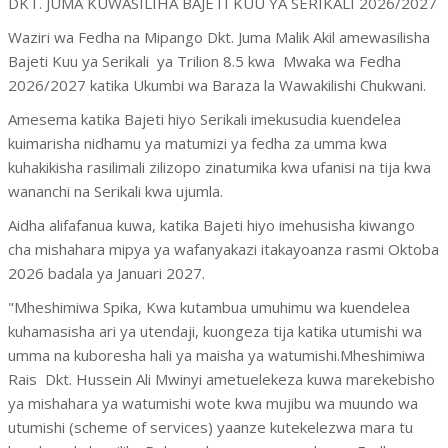
DKT. JUMA KUWASILIHA BAJETI KUU YA SERIKALI 2026/2027
Waziri wa Fedha na Mipango Dkt. Juma Malik Akil amewasilisha
Bajeti Kuu ya Serikali ya Trilion 8.5 kwa Mwaka wa Fedha
2026/2027 katika Ukumbi wa Baraza la Wawakilishi Chukwani.
Amesema katika Bajeti hiyo Serikali imekusudia kuendelea
kuimarisha nidhamu ya matumizi ya fedha za umma kwa
kuhakikisha rasilimali zilizopo zinatumika kwa ufanisi na tija kwa
wananchi na Serikali kwa ujumla.
Aidha alifafanua kuwa, katika Bajeti hiyo imehusisha kiwango
cha mishahara mipya ya wafanyakazi itakayoanza rasmi Oktoba
2026 badala ya Januari 2027.
"Mheshimiwa Spika, Kwa kutambua umuhimu wa kuendelea
kuhamasisha ari ya utendaji, kuongeza tija katika utumishi wa
umma na kuboresha hali ya maisha ya watumishi.Mheshimiwa
Rais Dkt. Hussein Ali Mwinyi ametuelekeza kuwa marekebisho
ya mishahara ya watumishi wote kwa mujibu wa muundo wa
utumishi (scheme of services) yaanze kutekelezwa mara tu