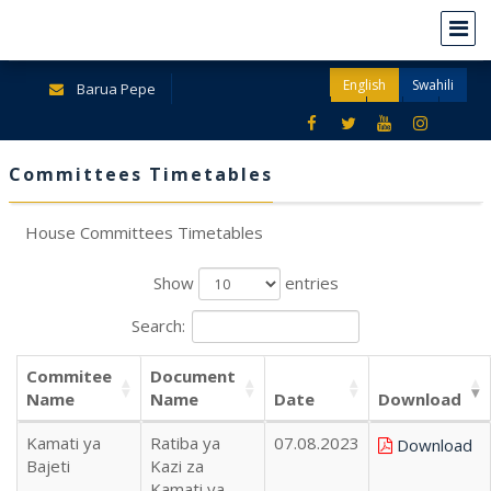
English
Swahili
Barua Pepe
Committees Timetables
House Committees Timetables
Show
entries
Search:
Commitee
Document
Name
Name
Date
Download
Kamati ya
Ratiba ya
07.08.2023
Download
Bajeti
Kazi za
Kamati ya