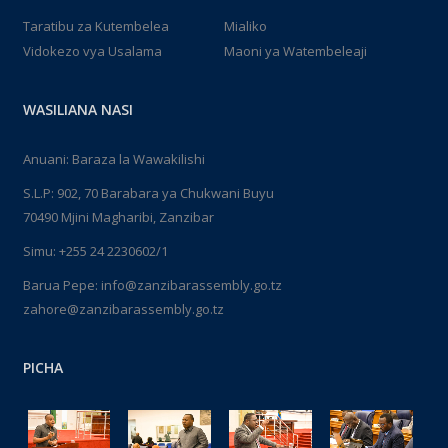
Taratibu za Kutembelea
Mialiko
Vidokezo vya Usalama
Maoni ya Watembeleaji
WASILIANA NASI
Anuani: Baraza la Wawakilishi
S.L.P: 902, 70 Barabara ya Chukwani Buyu
70490 Mjini Magharibi, Zanzibar
Simu: +255 24 2230602/1
Barua Pepe: info@zanzibarassembly.go.tz
zahore@zanzibarassembly.go.tz
PICHA