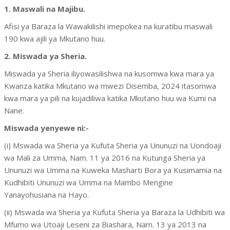
1. Maswali na Majibu.
Afisi ya Baraza la Wawakilishi imepokea na kuratibu maswali
190 kwa ajili ya Mkutano huu.
2. Miswada ya Sheria.
Miswada ya Sheria iliyowasilishwa na kusomwa kwa mara ya
Kwanza katika Mkutano wa mwezi Disemba, 2024 itasomwa
kwa mara ya pili na kujadiliwa katika Mkutano huu wa Kumi na
Nane.
Miswada yenyewe ni:-
(i) Mswada wa Sheria ya Kufuta Sheria ya Ununuzi na Uondoaji
wa Mali za Umma, Nam. 11 ya 2016 na Kutunga Sheria ya
Ununuzi wa Umma na Kuweka Masharti Bora ya Kusimamia na
Kudhibiti Ununuzi wa Umma na Mambo Mengine
Yanayohusiana na Hayo.
(ii) Mswada wa Sheria ya Kufuta Sheria ya Baraza la Udhibiti wa
Mfumo wa Utoaji Leseni za Biashara, Nam. 13 ya 2013 na