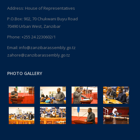
Address: House of Representatives
P.O.Box: 902, 70 Chukwani Buyu Road
70490 Urban West, Zanzibar
Phone: +255 24 2230602/1
Email: info@zanzibarassembly.go.tz
zahore@zanzibarassembly.go.tz
PHOTO GALLERY