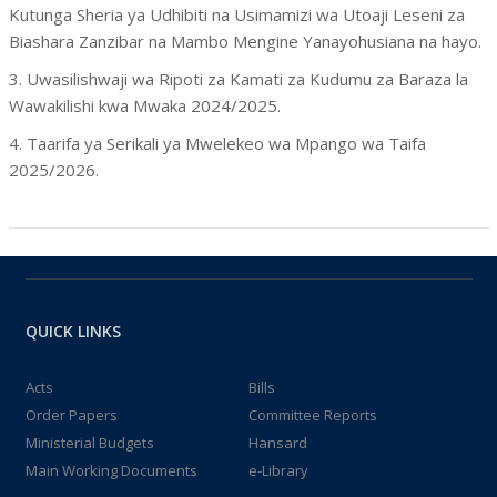
Kutunga Sheria ya Udhibiti na Usimamizi wa Utoaji Leseni za
Biashara Zanzibar na Mambo Mengine Yanayohusiana na hayo.
3. Uwasilishwaji wa Ripoti za Kamati za Kudumu za Baraza la
Wawakilishi kwa Mwaka 2024/2025.
4. Taarifa ya Serikali ya Mwelekeo wa Mpango wa Taifa
2025/2026.
QUICK LINKS
Acts
Bills
Order Papers
Committee Reports
Ministerial Budgets
Hansard
Main Working Documents
e-Library